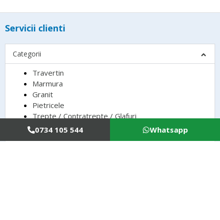
Servicii clienti
Categorii
Travertin
Marmura
Granit
Pietricele
Trepte / Contratrepte / Glafuri
0734 105 544
Whatsapp
Informatii utile
Contul tau
Copyright © 2022 Universal Stone, CIF RO37071523, Reg. com. J40/1853/2017, Calea Giulesti
Nr.111, Camera 1, Bl.5, Sc.A, Et.1, Ap.6