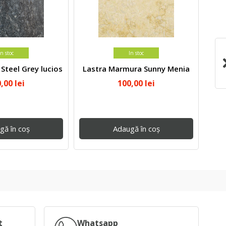
In stoc
In stoc
 Steel Grey lucios
Lastra Marmura Sunny Menia
Marm
0,00
lei
100,00
lei
gă în coș
Adaugă în coș
t
Whatsapp