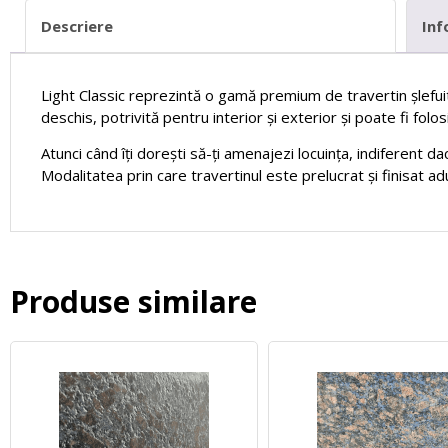
Descriere
Inf
Light Classic reprezintă o gamă premium de travertin șlefui
deschis, potrivită pentru interior și exterior și poate fi folo
Atunci când îți dorești să-ți amenajezi locuința, indiferent d
Modalitatea prin care travertinul este prelucrat și finisat adu
Produse similare