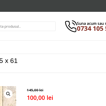
Suna acum sau 
0734 105
.5 x 61
145,00
lei
100,00
lei