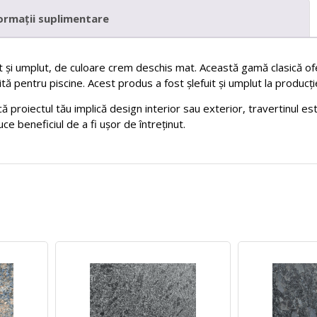
ormații suplimentare
t și umplut, de culoare crem deschis mat. Această gamă clasică ofe
sită pentru piscine. Acest produs a fost șlefuit și umplut la producți
acă proiectul tău implică design interior sau exterior, travertinul 
ce beneficiul de a fi ușor de întreținut.