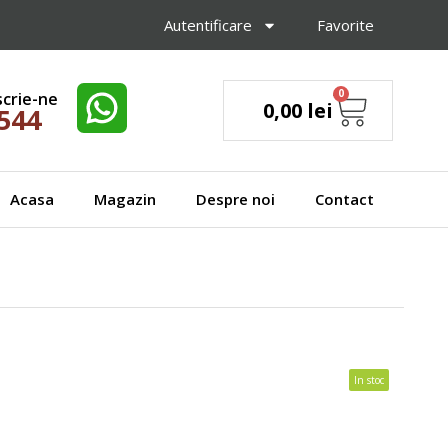
Autentificare
Favorite
0
scrie-ne
0,00
lei
 544
Acasa
Magazin
Despre noi
Contact
In stoc