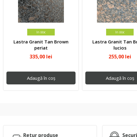
In stoc
In stoc
Lastra Granit Tan Brown
Lastra Granit Tan 
periat
lucios
335,00
lei
255,00
lei
Adaugă în coș
Adaugă în coș
Retur produse
Secur