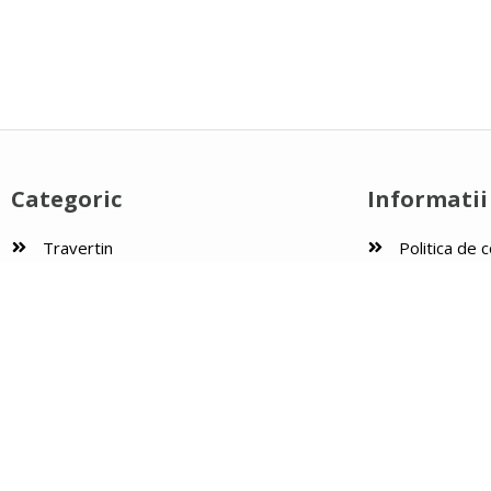
Categoric
Informatii 
Travertin
Politica de c
Marmura
Politica de c
Granit
Termeni si c
Pietricele
Modalitati d
Trepte / Contratrepte / Glafuri
Contact
Copyright © 2026 Universal Stone, CIF RO37071523, Reg. com. J40/18