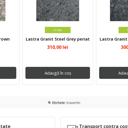
In stoc
Brown
Lastra Granit Steel Grey periat
Lastra Granit
310,00
lei
30
Adaugă în coș
Adau
Etichete:
travertin
itate
Transport contra cos