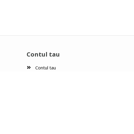
Contul tau
Contul tau
Comenzi
Favorite
SOL
ANPC Romania