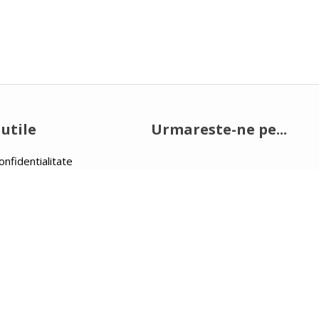
utile
Urmareste-ne pe...
onfidentialitate
ookie-uri
onditii
e plata
53/2017, Calea Giulesti Nr.111, Camera 1, Bl.5, Sc.A, Et.1, Ap.6