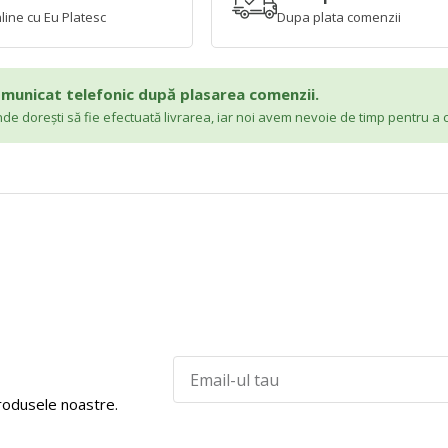
line cu Eu Platesc
Dupa plata comenzii
comunicat telefonic după plasarea comenzii.
nde dorești să fie efectuată livrarea, iar noi avem nevoie de timp pentru a
produsele noastre.