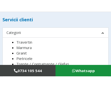
Servicii clienti
Categorii
Travertin
Marmura
Granit
Pietricele
Trepte / Contratrepte / Glafuri
0734 105 544
Whatsapp
Informatii utile
Contul tau
Copyright © 2022 Universal Stone, CIF RO37071523, Reg. com. J40/1853/2017, Calea Giulesti
Nr.111, Camera 1, Bl.5, Sc.A, Et.1, Ap.6